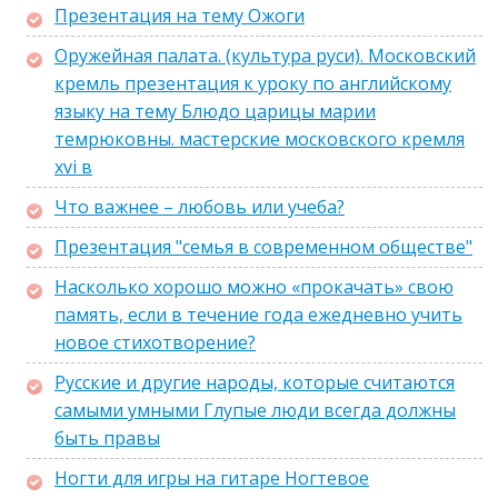
Презентация на тему Ожоги
Оружейная палата. (культура руси). Московский
кремль презентация к уроку по английскому
языку на тему Блюдо царицы марии
темрюковны. мастерские московского кремля
xvi в
Что важнее – любовь или учеба?
Презентация "семья в современном обществе"
Насколько хорошо можно «прокачать» свою
память, если в течение года ежедневно учить
новое стихотворение?
Русские и другие народы, которые считаются
самыми умными Глупые люди всегда должны
быть правы
Ногти для игры на гитаре Ногтевое