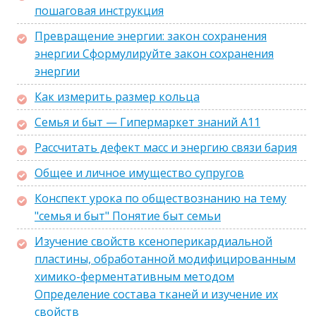
пошаговая инструкция
Превращение энергии: закон сохранения
энергии Сформулируйте закон сохранения
энергии
Как измерить размер кольца
Семья и быт — Гипермаркет знаний А11
Рассчитать дефект масс и энергию связи бария
Общее и личное имущество супругов
Конспект урока по обществознанию на тему
"семья и быт" Понятие быт семьи
Изучение свойств ксеноперикардиальной
пластины, обработанной модифицированным
химико-ферментативным методом
Определение состава тканей и изучение их
свойств