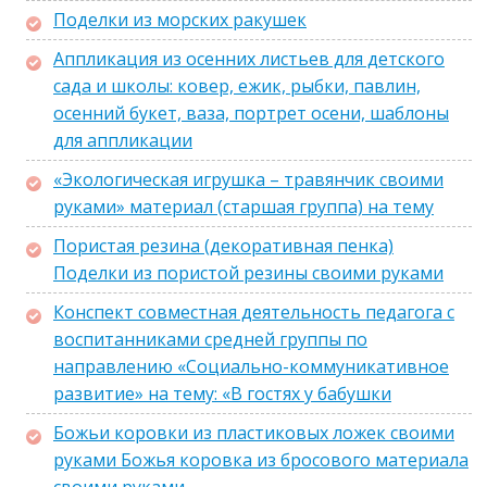
Поделки из морских ракушек
Аппликация из осенних листьев для детского
сада и школы: ковер, ежик, рыбки, павлин,
осенний букет, ваза, портрет осени, шаблоны
для аппликации
«Экологическая игрушка – травянчик своими
руками» материал (старшая группа) на тему
Пористая резина (декоративная пенка)
Поделки из пористой резины своими руками
Конспект совместная деятельность педагога с
воспитанниками средней группы по
направлению «Социально-коммуникативное
развитие» на тему: «В гостях у бабушки
Божьи коровки из пластиковых ложек своими
руками Божья коровка из бросового материала