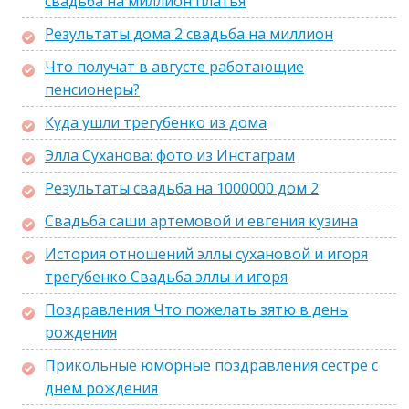
свадьба на миллион платья
Результаты дома 2 свадьба на миллион
Что получат в августе работающие
пенсионеры?
Куда ушли трегубенко из дома
Элла Суханова: фото из Инстаграм
Результаты свадьба на 1000000 дом 2
Свадьба саши артемовой и евгения кузина
История отношений эллы сухановой и игоря
трегубенко Свадьба эллы и игоря
Поздравления Что пожелать зятю в день
рождения
Прикольные юморные поздравления сестре с
днем рождения