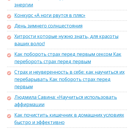
энергии
Конкурс «А ноги рвутся в пляс»
День зимнего солнцестояния
Хитрости которые нужно знать, для красоты
ваших волос!
Как побороть страх перед первым сексом Как
перебороть страх перед первым
Страх и неуверенность в себе: как научиться их
перебарывать Как побороть страх перед
первым
Людмила Савина: «Научиться использовать
аффирмации
Как почистить кишечник в домашних условиях
быстро и эффективно