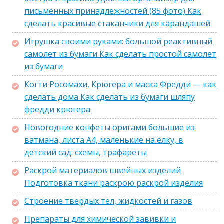
письменных принадлежностей (85 фото) Как
сделать красивые стаканчики для карандашей
Игрушка своими руками: большой реактивный
самолет из бумаги Как сделать простой самолет
из бумаги
Когти Росомахи, Крюгера и маска Фредди — как
сделать дома Как сделать из бумаги шляпу
фредди крюгера
Новогодние конфеты оригами большие из
ватмана, листа А4, маленькие на елку, в
детский сад: схемы, трафареты
Раскрой материалов швейных изделий
Подготовка ткани раскрою раскрой изделия
Строение твердых тел, жидкостей и газов
Препараты для химической завивки и