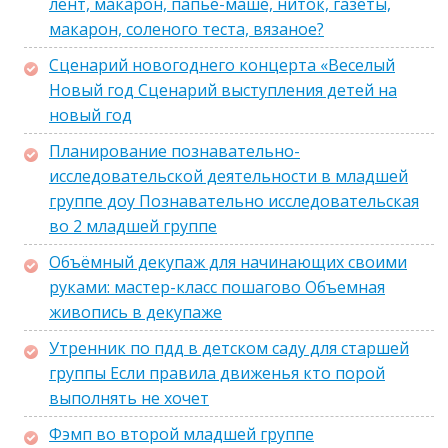
лент, макарон, папье-маше, ниток, газеты,
макарон, соленого теста, вязаное?
Сценарий новогоднего концерта «Веселый
Новый год Сценарий выступления детей на
новый год
Планирование познавательно-
исследовательской деятельности в младшей
группе доу Познавательно исследовательская
во 2 младшей группе
Объёмный декупаж для начинающих своими
руками: мастер-класс пошагово Объемная
живопись в декупаже
Утренник по пдд в детском саду для старшей
группы Если правила движенья кто порой
выполнять не хочет
Фэмп во второй младшей группе