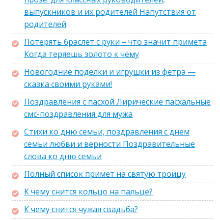
выпускников и их родителей Напутствия от
родителей
Потерять браслет с руки – что значит примета
Когда теряешь золото к чему
Новогодние поделки и игрушки из фетра —
сказка своими руками!
Поздравления с пасхой Лирические пасхальные
смс-поздравления для мужа
Стихи ко дню семьи, поздравления с днем
семьи любви и верности Поздравительные
слова ко дню семьи
Полный список примет на святую троицу
К чему снится кольцо на пальце?
К чему снится чужая свадьба?