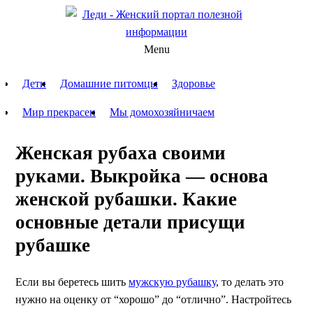
Menu
Дети
Домашние питомцы
Здоровье
Мир прекрасен
Мы домохозяйничаем
Женская рубаха своими
руками. Выкройка — основа
женской рубашки. Какие
основные детали присущи
рубашке
Если вы беретесь шить
мужскую рубашку
, то делать это
нужно на оценку от “хорошо” до “отлично”. Настройтесь