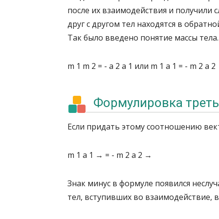
после их взаимодействия и получили
друг с другом тел находятся в обратн
Так было введено понятие массы тела.
m 1 m 2 = - a 2 a 1 или m 1 a 1 = - m 2 a 2
Формулировка треть
Если придать этому соотношению век
m 1 a 1 → = - m 2 a 2 →
Знак минус в формуле появился неслуч
тел, вступивших во взаимодействие, 