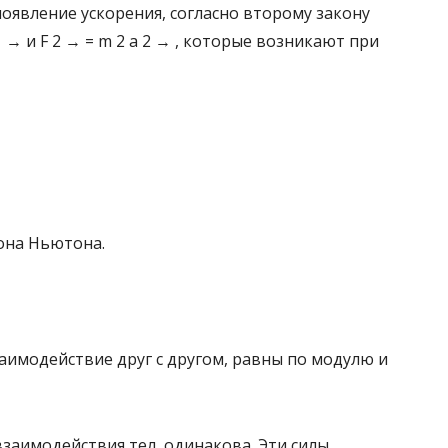
оявление ускорения, согласно второму закону
1 → и F 2 → = m 2 a 2 → , которые возникают при
она Ньютона.
заимодействие друг с другом, равны по модулю и
заимодействия тел, одинакова. Эти силы