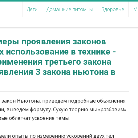
Дети
Домашние питомцы
Здоровье
М
меры проявления законов
х использование в технике -
именения третьего закона
вления 3 закона ньютона в
й закон Ньютона, приведем подробные объяснения,
и, выведем формулу. Сухую теорию мы «разбавим»
ые облегчат усвоение темы.
вели опыты по измерению ускорений двух тел