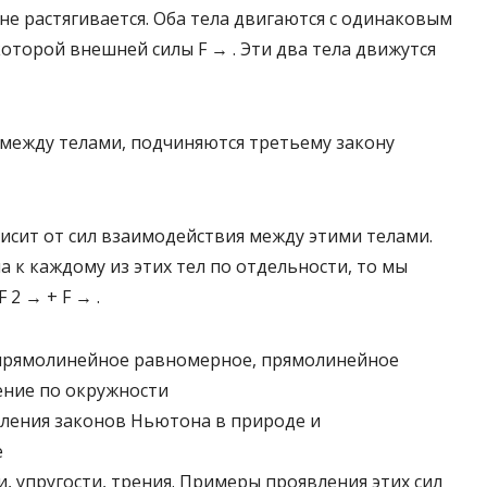
 не растягивается. Оба тела двигаются с одинаковым
оторой внешней силы F → . Эти два тела движутся
между телами, подчиняются третьему закону
висит от сил взаимодействия между этими телами.
 к каждому из этих тел по отдельности, то мы
F 2 → + F → .
 прямолинейное равномерное, прямолинейное
ние по окружности
ления законов Ньютона в природе и
е
и, упругости, трения. Примеры проявления этих сил