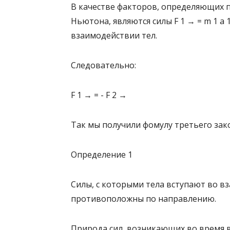
В качестве факторов, определяющих п
Ньютона, являются силы F 1 → = m 1 a 
взаимодействии тел.
Следовательно:
F 1 → = - F 2 →
Так мы получили фомулу третьего зак
Определение 1
Силы, с которыми тела вступают во в
противоположны по направлению.
Природа сил, возникающих во время в