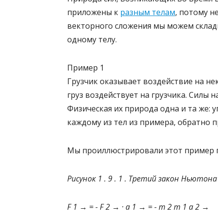
приложены к
разным телам
, потому 
векторного сложения мы можем склады
одному телу.
Пример 1
Грузчик оказывает воздействие на нек
груз воздействует на грузчика. Силы
Физическая их природа одна и та же: 
каждому из тел из примера, обратно 
Мы проиллюстрировали этот пример п
Рисунок 1 . 9 . 1 . Третий закон Ньютона
F 1 → = - F 2 → · a 1 → = - m 2 m 1 a 2 →