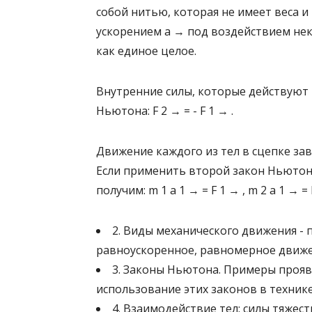
собой нитью, которая не имеет веса и
ускорением a → под воздействием нек
как единое целое.
Внутренние силы, которые действуют 
Ньютона: F 2 → = - F 1 → .
Движение каждого из тел в сцепке за
Если применить второй закон Ньютона
получим: m 1 a 1 → = F 1 → , m 2 a 1 → = 
2. Виды механического движения -
равноускоренное, равномерное движе
3. Законы Ньютона. Примеры прояв
использование этих законов в техник
4. Взаимодействие тел: силы тяжест