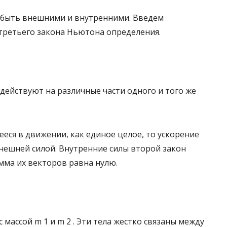
т быть внешними и внутренними. Введем
третьего закона Ньютона определения.
 действуют на различные части одного и того же
еся в движении, как единое целое, то ускорение
внешней силой. Внутренние силы второй закон
мма их векторов равна нулю.
с массой m 1 и m 2 . Эти тела жестко связаны между