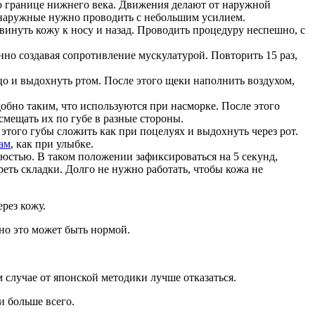
о границе нижнего века. Движения делают от наружной
а наружные нужно проводить с небольшим усилием.
инуть кожу к носу и назад. Проводить процедуру неспешно, с
нно создавая сопротивление мускулатурой. Повторить 15 раз,
ицо и выдохнуть ртом. После этого щеки наполнить воздухом,
обно таким, что используются при насморке. После этого
смещать их по губе в разные стороны.
этого губы сложить как при поцелуях и выдохнуть через рот.
ам
, как при улыбке.
стью. В таком положении зафиксироваться на 5 секунд,
реть складки. Долго не нужно работать, чтобы кожа не
рез кожу.
 но это может быть нормой.
 случае от японской методики лучше отказаться.
и больше всего.