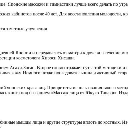
це. Японские массажи и гимнастики лучше всего делать по утрам
ких кабинетов после 40 лет. Для восстановления молодости, кра
тся заметные улучшения.
древней Японии и передавалась от матери к дочери в течение м
претации косметолога Хироси Хисаши.
м Асахи-Зоган. Второе слово отражает суть этой методики и п
аживая кожу. Немного позже последовательница и активный сто
й японских красавиц. Приоритеты использования такого метод
вилась книга под названием «Массаж лица от Юкуко Танаки». И
убинные мышцы лица и другие структуры вплоть до костных. Из-
: