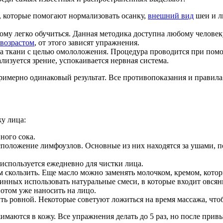
, которые помогают нормализовать осанку,
внешний вид
шеи и л
ому легко обучиться. Данная методика доступна любому человек
возрастом
, от этого зависят упражнения.
на ткани с целью омололожения. Процедура проводится при пом
лизуется зрение, успокаивается нервная система.
 примерно одинаковый результат. Все противопоказания и правил
у лица:
ного сока.
положение лимфоузлов. Основные из них находятся за ушами, по
используется ежедневно для чистки лица.
м скользить. Еще масло можно заменять молочком, кремом, кото
нных использовать натуральные смеси, в которые входит овсянк
потом уже наносить на лицо.
ть ровной. Некоторые советуют ложиться на время массажа, чт
маются в кожу. Все упражнения делать до 5 раз, но после при