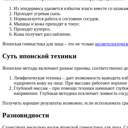
Из эпидермиса удаляется избыток влаги вместе со шлакам
Проходит угревая сыпь.
Нормализуется работа и состояние сосудов.
Мышцы и кожа приходят в тонус.
Проходит купероз.
Кожа получает расслабление.
Японская гимнастика для лица – это не только
косметологическ
Суть японской техники
Японские методы включают разные приемы, соответственно дей
Лимфатическая техника – дает возможность выводить изб
оздоровить кожу на лице. При массаже работают верхние
Глубокий массаж – при помощи техники начинают глубок
напряжение. Глубокая методика исключает ломкость сосуд
Получить хорошие результаты возможно, если использовать ср
Разновидности
Существует несколько видов японской гимнастики для лица. 