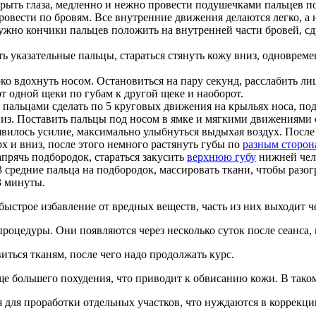
крыть глаза, медленно и нежно провести подушечками пальцев п
провести по бровям. Все внутренние движения делаются легко, 
жно кончики пальцев положить на внутренней части бровей, сдв
 указательные пальцы, стараться стянуть кожу вниз, одновреме
око вдохнуть носом. Остановиться на пару секунд, расслабить л
от одной щеки по губам к другой щеке и наоборот.
пальцами сделать по 5 круговых движения на крыльях носа, под
низ. Поставить пальцы под носом в ямке и мягкими движениями 
явилось усилие, максимально улыбнуться выдыхая воздух. После 
рх и вниз, после этого немного растянуть губы по
разным сторон
апрячь подбородок, стараться закусить
верхнюю губу
нижней челю
 средние пальца на подбородок, массировать ткани, чтобы разог
3 минуты.
ыстрое избавление от вредных веществ, часть из них выходит че
процедуры. Они появляются через несколько суток после сеанса,
ться тканям, после чего надо продолжать курс.
ще большего похудения, что приводит к обвисанию кожи. В таком
 для проработки отдельных участков, что нуждаются в коррекци