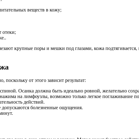
питательных веществ в кожу;
т отеки;
е..
чезают крупные поры и мешки под глазами, кожа подтягивается,
ажа
 поскольку от этого зависит результат:
 спиной. Осанка должна быть идеально ровной, желательно сохра
 нажима на лимфоузлы, возможно только легкое поглаживание п
ательность действий.
е допускаются болезненные ощущения.
минут.