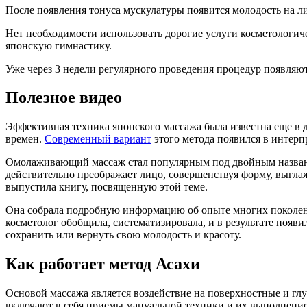
После появления тонуса мускулатуры появится молодость на ли
Нет необходимости использовать дорогие услуги косметологичес
японскую гимнастику.
Уже через 3 недели регулярного проведения процедур появляю
Полезное видео
Эффективная техника японского массажа была известна еще в 
времен.
Современный вариант
этого метода появился в интер
Омолаживающий массаж стал популярным под двойным название
действительно преображает лицо, совершенствуя форму, выгл
выпустила книгу, посвященную этой теме.
Она собрала подробную информацию об опыте многих поколени
косметолог обобщила, систематизировала, и в результате поя
сохранить или вернуть свою молодость и красоту.
Как работает метод Асахи
Основой массажа является воздействие на поверхностные и гл
включают в себя приемы мануальной техники и их выполнение