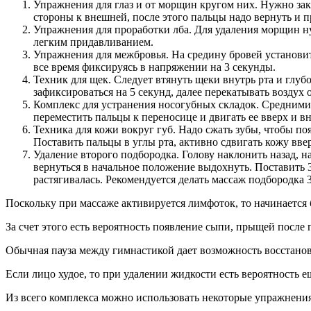
Упражнения для глаз и от морщин кругом них. Нужно за
стороны к внешней, после этого пальцы надо вернуть и 
Упражнения для проработки лба. Для удаления морщин ну
легким придавливанием.
Упражнения для межбровья. На средину бровей установить
все время фиксируясь в напряжении на 3 секунды.
Техник для щек. Следует втянуть щеки внутрь рта и глуб
зафиксироваться на 5 секунд, далее перекатывать воздух 
Комплекс для устранения носогубных складок. Средними 
переместить пальцы к переносице и двигать ее вверх и в
Техника для кожи вокруг губ. Надо сжать зубы, чтобы по
Поставить пальцы в углы рта, активно сдвигать кожу вве
Удаление второго подбородка. Голову наклонить назад, н
вернуться в начальное положение выдохнуть. Поставить 3
растягивалась. Рекомендуется делать массаж подбородка 
Поскольку при массаже активируется лимфоток, то начинается б
За счет этого есть вероятность появление сыпи, прыщей после 
Обычная пауза между гимнастикой дает возможность восстанови
Если лицо худое, то при удалении жидкости есть вероятность е
Из всего комплекса можно использовать некоторые упражнения