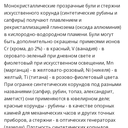
Монокристаллические прозрачные були и стержни
искусственного корунда (синтетические рубины и
сапфиры) получают плавлением и
рекристаллизацией глинозема (оксида аллюминия)
в кислородно-водородном пламени. Були могут
быть дополнительно окрашены: примесями ионов
Cr (хрома, до 2%) - в красный, V (ванадия) - в
серовато-зеленый при дневном свете и
фиолетовый при искусственном освещении, Mn
(марганца) - в желтовато-розовый, Ni (никеля) - в
желтый, Ti (титана) - в розово-фиолетовый цвета.
При огранке синтетических корундов под разными
названиями (сапфир, рубин, топаз, александрит,
аметист) они применяются в ювелирном деле;
красные корунды - рубины - в качестве опорных
камней для механических часов и других точных
приборов, а стержни - в оптических генераторах
(лазерах). Плотность синтетических корундов