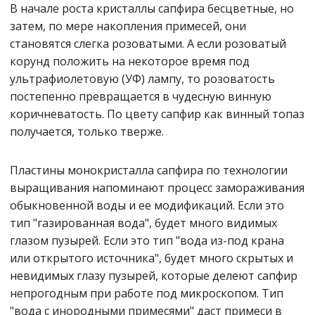
В начале роста кристаллы сапфира бесцветные, но
затем, по мере накопления примесей, они
становятся слегка розоватыми. А если розоватый
корунд положить на некоторое время под
ультрафиолетовую (УФ) лампу, то розоватость
постепенно превращается в чудесную винную
коричневатость. По цвету сапфир как винный топаз
получается, только тверже.
Пластины монокристалла сапфира по технологии
выращивания напоминают процесс замораживания
обыкновенной воды и ее модификаций. Если это
тип "газированная вода", будет много видимых
глазом пузырей. Если это тип "вода из-под крана
или открытого источника", будет много скрытых и
невидимых глазу пузырей, которые делеют сапфир
непрогодным при работе под микроскопом. Тип
"вода с инородными примесями" даст примеси в