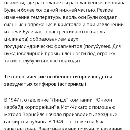
пламени, где располагается расплавленная вершина
Були, и более холодной нижней частью. Резкое
изменение температуры вдоль оси Були создает
сильные напряжения в кристалле и при извлечении
из печи Були часто растрескиваются (вдоль
цилиндра) с образованием двух
полуцилиндрических фрагментов (полубулей). Для
нужд ювелирной промышленности под огранку
такие полубули вполне подходят.
Технологические особенности производства
звездчатых сапфиров (астериксы)
В 1947 г. отделение "Линде" компании "Юнион
карбайд корпорейшн" в Ист-Чикаго с помощью
метода Вернейля начало производить звездные
сапфиры и рубины. В 1949 г. этот метод был
запатентован. Звездные камни получили название