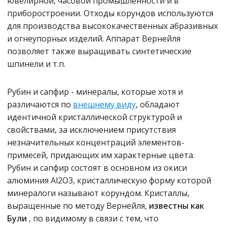
ювелирной, часовой промышленности и в
приборостроении. Отходы корундов используются
для производства высококачественных абразивных
и огнеупорных изделий. Аппарат Вернейля
позволяет также выращивать синтетические
шпинели и т.п.
Рубин и сапфир - минералы, которые хотя и
различаются по
внешнему виду
, обладают
идентичной кристаллической структурой и
свойствами, за исключением присутствия
незначительных концентраций элементов-
примесей, придающих им характерные цвета.
Рубин и сапфир состоят в основном из окиси
алюминия Al2O3, кристаллическую форму которой
минералоги называют корундом. Кристаллы,
выращенные по методу Вернейля,
известны как
Були
, по видимому в связи с тем, что