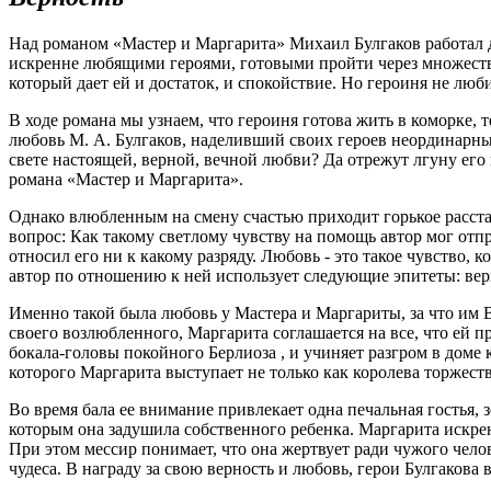
Над романом «Мастер и Маргарита» Михаил Булгаков работал д
искренне любящими героями, готовыми пройти через множество
который дает ей и достаток, и спокойствие. Но героиня не лю
В ходе романа мы узнаем, что героиня готова жить в коморке,
любовь М. А. Булгаков, наделивший своих героев неординарными
свете настоящей, верной, вечной любви? Да отрежут лгуну его
романа «Мастер и Маргарита».
Однако влюбленным на смену счастью приходит горькое расста
вопрос: Как такому светлому чувству на помощь автор мог отп
относил его ни к какому разряду. Любовь - это такое чувство,
автор по отношению к ней использует следующие эпитеты: вер
Именно такой была любовь у Мастера и Маргариты, за что им В
своего возлюбленного, Маргарита соглашается на все, что ей п
бокала-головы покойного Берлиоза , и учиняет разгром в доме 
которого Маргарита выступает не только как королева торжест
Во время бала ее внимание привлекает одна печальная гостья, 
которым она задушила собственного ребенка. Маргарита искрен
При этом мессир понимает, что она жертвует ради чужого чело
чудеса. В награду за свою верность и любовь, герои Булгакова