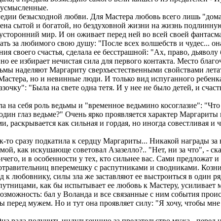
вусмысленные.
агедии безысходной любви. Для Мастера любовь всего лишь "дом
мена сытой и богатой, но бездуховной жизни на жизнь подлинную
усторонний мир. И он оживает перед ней во всей своей фантас
ь за любимого свою душу: "После всех волшебств и чудес... она 
ния своего счастья, сделала ее бесстрашной: "Ах, право, дьяволу
но ее избирает нечистая сила для первого контакта. Место благо
 тьмы наделяют Маргариту сверхъестественными свойствами лета
 Мастера, но и невинные люди. И только вид испуганного ребен
очку": "Была на свете одна тетя. И у нее не было детей, и счаст
а на себя роль ведьмы и "временное ведьмино косоглазие": "Что
один глаз ведьме?" Очень ярко проявляется характер Маргариты
, раскрывается как сильная и гордая, но иногда совестливая и 
-то сразу подкатила к сердцу Маргариты... Никакой награды за в
амой, как искушающе советовал Азазелло?.. "Нет, ни за что", - ск
чего, и в особенности у тех, кто сильнее вас. Сами предложат и
 отравительниц вперемешку с распутниками и сводниками. Козни
од к любовнику, силы зла же заставляют ее выстроиться в один 
утницами, как бы испытывает ее любовь к Мастеру, усиливает м
 возможность: бал у Воланда и все связанные с ним события про
ны перед мужем. Но и тут она проявляет силу: "Я хочу, чтобы мне
на рада получить индульгенцию за предательство мужа - перед 