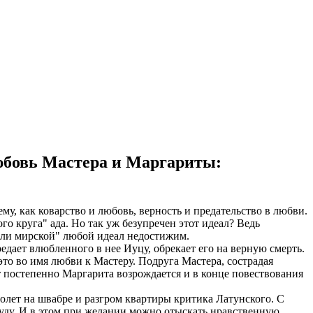
Любовь Мастера и Маргариты:
у, как коварство и любовь, верность и предательство в любви.
го круга" ада. Но так уж безупречен этот идеал? Ведь
юдоли мирской" любой идеал недостижим.
дает влюбленного в нее Иуцу, обрекает его на верную смерть.
 это во имя любви к Мастеру. Подруга Мастера, сострадая
от постепенно Маргарита возрождается и в конце повествования
полет на швабре и разгром квартиры критика Латунского. С
 Иуду. И в этом при желании можно отыскать нравственную