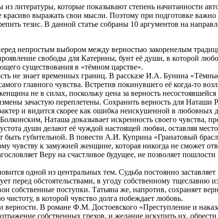
ы из литературы, которые показывают степень начитанности авто
е красиво выражать свои мысли. Поэтому при подготовке важно 
репить тезис. В данной статье собраны 10 аргументов на направ
 перед непростым выбором между верностью закоренелым традици
проявление свободы для Катерины, бунт её души, в которой любо
ющего существования в «тёмном царстве».
ость не знает временных границ. В рассказе И.А. Бунина «Тёмны
самого главного чувства. Встретив покинувшего её когда-то воз
женщина не в силах, поскольку цена за верность несостоявшейс
измены зачастую переплетены. Сохранить верность для Наташи Ро
рактер и видится скорее как ошибка неискушенной в любовных 
Болконским, Наташа доказывает искренность своего чувства, про
устота души делают её чуждой настоящей любви, оставляя мес
ет быть губительной. В повести А.И. Куприна «Гранатовый брас
му чувству к замужней женщине, которая никогда не сможет от
агословляет Веру на счастливое будущее, не позволяет пошлост
вится одной из центральных тем. Судьба постоянно заставляет 
сует перед обстоятельствами, в угоду собственному тщеславию из
 свои собственные поступки. Татьяна же, напротив, сохраняет вер
 чистоту, в которой чувство долга побеждает любовь.
и верности. В романе Ф.М. Достоевского «Преступление и нака
 отражение собственных грехов, и желание искупить их, обрест