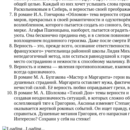
общей целью. Каждый из них хочет услышать слова проще
Раскольниковым в Сибирь, и верностью своей преобража
В романе И.А. Гончарова «Обломов» тема верности отра
миров, прекрасных в своей романтичности и одухотворён
возлюбленном, которого пытается создать из сонного, б
мирке. Агафья Пшеницына, наоборот, пытается оградить 
уюта. Она бесконечно преданна ему, и в слепом повинове
воплощением подлинного героизма. Даже после смерти И
Верность – это, прежде всего, осознание ответственност
французского» учительница районной школы Лидия Миха
непедагогичный метод, или остаться равнодушной к горю
место состраданию и нежности к способному мальчику. В
Верность и измена — явления противоположные, взаимоис
всегда однозначного.
В романе М. А. Булгакова «Мастер и Маргарита» герои в
душевных страданий. Маргарита оставляет мужа, фактиче
нечистой силой. Её верность любви оправдывает грехи, ве
В романе М. А. Шолохова «Тихий Дон» темы верности и 
создавая неоднозначность ситуаций, в которых сложно об
ослепляющей тяге к Григорию, Аксинья изменяет Степану
оказывается жертвой роковых событий. Он ищет правду, 
справиться. Душевные метания Григория, его напрасная г
Интересно? Сохрани у себя на стенке!
Loading...