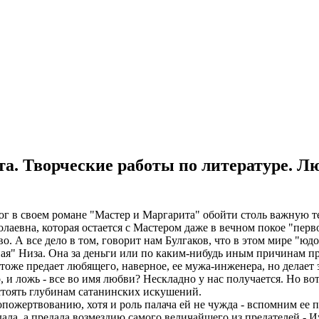
ита. Творческие работы по литературе. 
 в своем романе "Мастер и Маргарита" обойти столь важную тем
аевна, которая остается с Мастером даже в вечном покое "перво
тво. А все дело в том, говорит нам Булгаков, что в этом мире "
я" Низа. Она за деньги или по каким-нибудь иным причинам пре
ь тоже предает любящего, наверное, ее мужа-инженера, но делает
, и ложь - все во имя любви? Нескладно у нас получается. Но в
стоять глубинам сатанинских искушений.
опожертвованию, хотя и роль палача ей не чужда - вспомним ее 
дала, а предала возмездию самого величайшего из предателей -