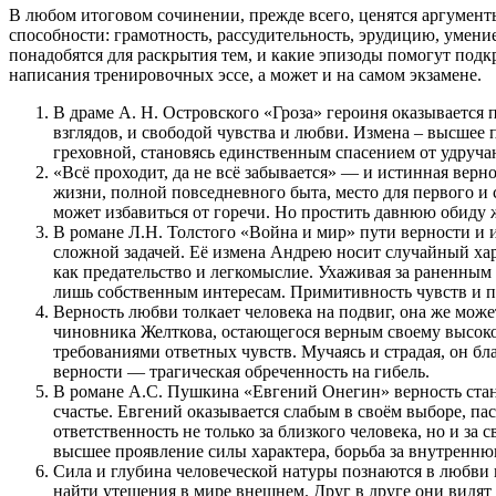
В любом итоговом сочинении, прежде всего, ценятся аргумент
способности: грамотность, рассудительность, эрудицию, умени
понадобятся для раскрытия тем, и какие эпизоды помогут подк
написания тренировочных эссе, а может и на самом экзамене.
В драме А. Н. Островского «Гроза» героиня оказывается
взглядов, и свободой чувства и любви. Измена – высшее 
греховной, становясь единственным спасением от удруча
«Всё проходит, да не всё забывается» — и истинная верн
жизни, полной повседневного быта, место для первого и 
может избавиться от горечи. Но простить давнюю обиду 
В романе Л.Н. Толстого «Война и мир» пути верности и 
сложной задачей. Её измена Андрею носит случайный ха
как предательство и легкомыслие. Ухаживая за раненным 
лишь собственным интересам. Примитивность чувств и п
Верность любви толкает человека на подвиг, она же мож
чиновника Желткова, остающегося верным своему высоко
требованиями ответных чувств. Мучаясь и страдая, он бл
верности — трагическая обреченность на гибель.
В романе А.С. Пушкина «Евгений Онегин» верность стано
счастье. Евгений оказывается слабым в своём выборе, па
ответственность не только за близкого человека, но и за
высшее проявление силы характера, борьба за внутреннюю
Сила и глубина человеческой натуры познаются в любви 
найти утешения в мире внешнем. Друг в друге они видят