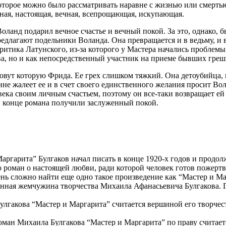
 которое можно было рассматривать наравне с жизнью или смерть
ная, настоящая, вечная, всепрощающая, искупающая.
оланд подарил вечное счастье и вечный покой. За это, однако, 
редлагают подельники Воланда. Она превращается и в ведьму, и 
ритика Латунского, из-за которого у Мастера начались проблемы
ва, но и как непосредственный участник на приеме бывших грешн
зовут которую Фрида. Ее грех слишком тяжкий. Она детоубийца, 
не жалеет ее и в счет своего единственного желания просит Во
века своим личным счастьем, поэтому он все-таки возвращает е
 в конце романа получили заслуженный покой.
аргарита” Булгаков начал писать в конце 1920-х годов и продолж
роман о настоящей любви, ради которой человек готов пожертвов
ень сложно найти еще одно такое произведение как “Мастер и Ма
нная жемчужина творчества Михаила Афанасьевича Булгакова. Пи
лгакова “Мастер и Маргарита” считается вершиной его творчест
ман Михаила Булгакова “Мастер и Маргарита” по праву считает