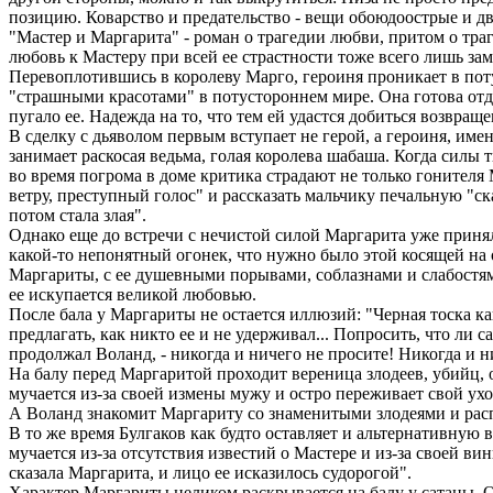
позицию. Коварство и предательство - вещи обоюдоострые и д
"Мастер и Маргарита" - роман о трагедии любви, притом о тр
любовь к Мастеру при всей ее страстности тоже всего лишь за
Перевоплотившись в королеву Марго, героиня проникает в пот
"страшными красотами" в потустороннем мире. Она готова отдат
пугало ее. Надежда на то, что тем ей удастся добиться возвраще
В сделку с дьяволом первым вступает не герой, а героиня, имен
занимает раскосая ведьма, голая королева шабаша. Когда силы
во время погрома в доме критика страдают не только гонителя
ветру, преступный голос" и рассказать мальчику печальную "сказ
потом стала злая".
Однако еще до встречи с нечистой силой Маргарита уже принял
какой-то непонятный огонек, что нужно было этой косящей на 
Маргариты, с ее душевными порывами, соблазнами и слабостями
ее искупается великой любовью.
После бала у Маргариты не остается иллюзий: "Черная тоска как
предлагать, как никто ее и не удерживал... Попросить, что ли с
продолжал Воланд, - никогда и ничего не просите! Никогда и ни
На балу перед Маргаритой проходит вереница злодеев, убийц,
мучается из-за своей измены мужу и остро переживает свой ух
А Воланд знакомит Маргариту со знаменитыми злодеями и расп
В то же время Булгаков как будто оставляет и альтернативную
мучается из-за отсутствия известий о Мастере и из-за своей ви
сказала Маргарита, и лицо ее исказилось судорогой".
Характер Маргариты целиком раскрывается на балу у сатаны. О