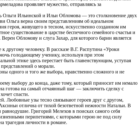
рмеладова проявляет мужество, отправляясь за
вь Ольги Ильинской и Ильи Обломова — это столкновение двух
бви Ольга верна своим представлениям об идеальном
ия героя, живущего в тесном, искусственно созданном им
ное существование в царстве беспечного семейного счастья и
Верен Обломову и слуга Захар, для которого барин является
 к другому человеку. В рассказе В.Г. Распутина «Уроки
очь голодающему ученику, используя при этом
альной этике здесь перестает быть главенствующим, уступая
 представлений о морали.
оны одного и того же выбора, нравственно сложного и не
оему выбору до конца, даже тому, который приносит им немало
она готова на самый отчаянный шаг — заключить сделку с
хочет спасти.
й. Любовные узы тесно связывают героев друг с другом,
ь Аксиньи отлична от тихой безответной нежности Натальи. В
и равнодушие. Григорий Мелехов в поисках самого себя
жизненными перипетиями, с которыми герою не под силу
на трагедия личности в романе.