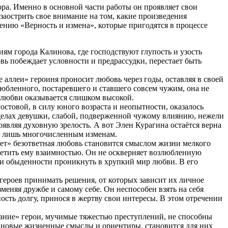
ра. Именно в основной части работы он проявляет свои
заострить свое внимание на том, какие произведения
лению «Верность и измена», которые пригодятся в процессе
ям города Калинова, где господствуют глупость и узость
вь побеждает условности и предрассудки, перестает быть
е аллеи» героиня проносит любовь через годы, оставляя в своей
любленного, постаревшего и ставшего совсем чужим, она не
я любви оказывается слишком высокой.
стовой, в силу юного возраста и неопытности, оказалось
делах девушки, слабой, подверженной чужому влиянию, нежели
являя духовную зрелость. А вот Элен Курагина остаётся верна
то лишь многочисленным изменам.
лет» безответная любовь становится смыслом жизни мелкого
ветить ему взаимностью. Он не оскверняет возлюбленную
и и обыденности проникнуть в хрупкий мир любви. В его
героев принимать решения, от которых зависит их личное
меняя дружбе и самому себе. Он неспособен взять на себя
ность долгу, принося в жертву свои интересы. В этом отречении
зание» герои, мучимые тяжестью преступлений, не способны
и новые жизненные смыслы и ориентиры, становится для них