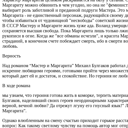
Маргариту можно обвинить в чем угодно, но она не "феминистк
выбирает роль заботливой и преданной подруги Мастера. Это м
Маргарита - не единственный персонаж, радующийся своему дь
чтобы избавиться от чудовищной "несвободы" советской жизни
В СССР Мастеру и Маргарите жизнь хуже ада. Воланд умерщвл
сохраняется высшая свобода. Пока Маргарита лишь только лжив
рукописи в огне. Когда же "все обманы исчезли", и красота Ма
страданий, в конечном счете побеждает смерть, ибо в смерти в
любовь.
­Верность
Над романом “Мастер и Маргарита” Михаил Булгаков работал до
искренне любящими героями, готовыми пройти через множество
который дает ей и достаток, и спокойствие. Но героиня не л
В ходе романа
мы узнаем, что героиня готова жить в коморке, терпеть матер
Булгаков, наделивший своих героев неординарными характерами 
верной, вечной любви? Да отрежут лгуну его гнусный язык!” Л
Маргарита”.
Однако влюбленным на смену счастью приходит горькое расста
вопрос: Как такому светлому чувству на помощь автор мог отп