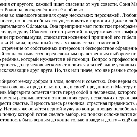
ния от другого, каждый ищет спасения от мук совести. Соня Ма
ет Родиона, воскрешённого её любовью.
жена во взаимоотношениях сразу нескольких персонажей. Любо
ности, но не способных сосуществовать в гармонии. Даже в лю
ездеятельного Обломова. Она предпринимает попытки преображен
спящую душу Обломова от потрясений, поддерживая его комфорт
нии прихотям мужа, становится косвенной причиной его гибели. 
льи Ильича, преданный слуга ухаживает за его могилой.
и, отречение от собственных интересов и бескорыстное обращение
йловна оказывается перед сложным нравственным выбором: пом
 ребёнка, который нуждается в её помощи. Вопрос о профессион
ерность долгу человеческому становится для неё выше условных
ключающие друг друга. Но, так или иначе, это две разные стор
ыбирают между добром и злом, долгом и совестью. Они верны св
ски совершая предательство, но, в своей преданности Мастеру 
дь Маргарита остаётся чиста перед собой и человеком, которого 
измены раскрываются в отношениях сразу нескольких персонаже
рести счастье. Верность здесь разнолика: страстная преданност
, Наталья же остаётся верной мужу до конца, прощая нелюбовь 
в пользу которой готов сделать выбор, но поиски осложняются 
отовность быть верным до конца только правде и долгу – ещё од