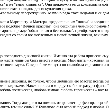
а" и не "эман- сипантка". Она придерживается консервативной 
ожет стать поводом для искупления греха.
явольскому перерождению. Безумно рада стать ведьмой и ее дом
.
яет и Маргариту, и Мастера, предоставив им "покой" и соедин
ое подобие "Вечной красоты", она бессильна чем-либо помочь М
ргариты, прежде "обманчивая и бессильная", преображается в "к
осходит со своим возлюбленным к новой вечной жизни, вечному п
 последнего дня своей жизни. Именно эта работа принесла ему 
 жертв лишь бы быть вместе навсегда. Маргарита – красивая, м
юбит своего мужа. С первой же минуты он полюбила скромного и
иальные лишения, но только, чтобы любимый ею Мастер всегда б
и задатками. Навеки вошла в мир русской литературы фраза: “За 
юбовь поэтическая, любовь земная, любовь героическая – вот та
вание. Тогда автор им на помощь отправляет профессора черной
равить темные силы? У Булгакова был особый подход к любви. Он