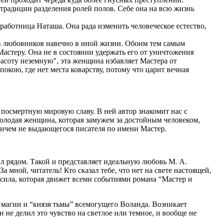
традиции разделения ролей полов. Себе она на всю жизнь
работница Наташа. Она рада изменить человеческое естество,
ив любовников навечно в иной жизни. Обоим тем самым
астеру. Она не в состоянии удержать его от уничтожения
расоту неземную", эта женщина избавляет Мастера от
окою, где нет места коварству, потому что царит вечная
посмертную мировую славу. В ней автор знакомит нас с
олодая женщина, которая замужем за достойным человеком,
 ничем не выдающегося писателя по имени Мастер.
ыл рядом. Такой и представляет идеальную любовь М. А.
мной, читатель! Кто сказал тебе, что нет на свете настоящей,
 сила, которая движет всеми событиями романа “Мастер и
 магии и “князя тьмы” всемогущего Воланда. Возникает
 не делил это чувство на светлое или темное, и вообще не