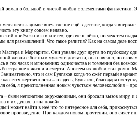
ый роман о большой и чистой любви с элементами фантастики. Э
а меня неизгладимое впечатление ещё в детстве, когда я вперв
честь эту книгу совсем недавно.
льский приём «книга в книге», где очень чётко, но меж тем гл
емы для размышлений: Что такое религия? Как на самом деле во
и Мастера и Маргариты. Они узнали друг друга по глубокому один
ной жизни с богатым мужем и достатка, она навечно, по словам 
ь в тех часах и мгновениях одиночества и томления без возможн
 бесстрашие к жизни и смерти. Апогеем их любви стал роман Мас
Занимательно, что и сам Булгаков когда-то сжёг первый вариант 
касается жертвенности – то здесь, Булгаков, благодаря поступку
для себя, я преисполненная новым чувством человеколюбия – пр
ита – были непонятны окружающими, они бросали вызов миру, и 
ва в их душах, а «на покой».
ждый может найти в неё что-то интересное для себя, прикоснуть
зовое произведение. При каждом новом прочтении, оно сияет ин