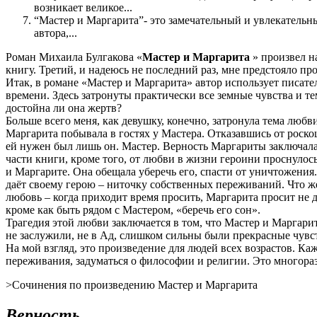
возникает великое...
“Мастер и Маргарита”- это замечательный и увлекательн
автора,...
Роман Михаила Булгакова «
Мастер и Маргарита
» произвел н
книгу. Третий, и надеюсь не последний раз, мне предстояло про
Итак, в романе «Мастер и Маргарита» автор использует писате
времени. Здесь затронуты практически все земные чувства и т
достойна ли она жертв?
Больше всего меня, как девушку, конечно, затронула тема любв
Маргарита побывала в гостях у Мастера. Отказавшись от роскош
ей нужен был лишь он. Мастер. Верность Маргариты заключалас
части книги, кроме того, от любви в жизни героини проснулось
и Маргарите. Она обещала уберечь его, спасти от уничтожения. 
даёт своему герою – ниточку собственных переживаний. Что же 
любовь – когда приходит время просить, Маргарита просит не 
кроме как быть рядом с Мастером, «беречь его сон».
Трагедия этой любви заключается в том, что Мастер и Маргар
не заслужили, не в Ад, слишком сильны были прекрасные чувст
На мой взгляд, это произведение для людей всех возрастов. Ка
переживания, задуматься о философии и религии. Это многора
>Сочинения по произведению Мастер и Маргарита
Верность