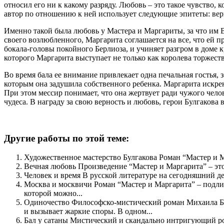
относил его ни к какому разряду. Любовь – это такое чувство,
автор по отношению к ней использует следующие эпитеты: вер
Именно такой была любовь у Мастера и Маргариты, за что им В
своего возлюбленного, Маргарита соглашается на все, что ей п
бокала-головы покойного Берлиоза, и учиняет разгром в доме к
которого Маргарита выступает не только как королева торжест
Во время бала ее внимание привлекает одна печальная гостья, 
которым она задушила собственного ребенка. Маргарита искрен
При этом мессир понимает, что она жертвует ради чужого чело
чудеса. В награду за свою верность и любовь, герои Булгакова
Другие работы по этой теме:
­Художественное мастерство Булгакова Роман “Мастер и М
­Вечная любовь Произведение “Мастер и Маргарита” – это 
­Человек и время В русской литературе на сегодняшний д
­Москва и москвичи Роман “Мастер и Маргарита” – подли
которой можно...
­Одиночество Философско-мистический роман Михаила Бу
и вызывает жаркие споры. В одном...
­Бал у сатаны Мистический и скандально интригующий ро