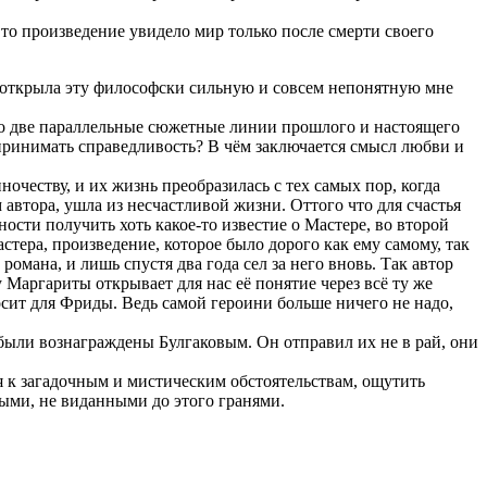
то произведение увидело мир только после смерти своего
ые открыла эту философски сильную и совсем непонятную мне
адко две параллельные сюжетные линии прошлого и настоящего
спринимать справедливость? В чём заключается смысл любви и
очеству, и их жизнь преобразилась с тех самых пор, когда
автора, ушла из несчастливой жизни. Оттого что для счастья
ости получить хоть какое-то известие о Мастере, во второй
тера, произведение, которое было дорого как ему самому, так
романа, и лишь спустя два года сел за него вновь. Так автор
 Маргариты открывает для нас её понятие через всё ту же
осит для Фриды. Ведь самой героини больше ничего не надо,
были вознаграждены Булгаковым. Он отправил их не в рай, они
ся к загадочным и мистическим обстоятельствам, ощутить
ыми, не виданными до этого гранями.