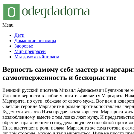
Menu
Дети
Домашние питомцы
Здоровье
Мир прекрасен
Мы домохозяйничаем
Верность самому себе мастер и маргар
самоотверженность и бескорыстие
Великий русский писатель Михаил Афанасьевич Булгаков не мог
Идеалом верности в любви у писателя является Маргарита Никол
Маргарита, по сути, сбежала от своего мужа. Вот вам и коварс
Светлой героине Маргарите в романе противопоставлена "черна
Будем считать, что Низа предает из-за корысти. Маргарита хот
возлюбленному, вместе с тем ловко лжет мужу. И предательство
обретает нравственную силу, делающую ее способной противо
Низа выступает в роли палача, Маргарита же сама готова к сам
другой стороны, можно и так выкрутиться: Низа не просто пре