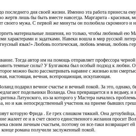
о последнего дня своей жизни. Именно эта работа принесла ему
 жертв лишь бы быть вместе навсегда. Маргарита - красивая, м
бит своего мужа. С первой же минуты он полюбила скромного и 
 терпеть материальные лишения, но только, чтобы любимый ею Ма
 характерами и задатками. Навеки вошла в мир русской литерату
 гнусный язык!» Любовь поэтическая, любовь земная, любовь гер
вание. Тогда автор им на помощь отправляет профессора черной
равить темные силы? У Булгакова был особый подход к любви. Он
 которое можно было рассматривать наравне с жизнью или смерть
ная, настоящая, вечная, всепрощающая, искупающая.
оланд подарил вечное счастье и вечный покой. За это, однако, 
редлагают подельники Воланда. Она превращается и в ведьму, и 
критика Латунского, из-за которого у Мастера начались проблемы
ва, но и как непосредственный участник на приеме бывших грешн
зовут которую Фрида . Ее грех слишком тяжкий. Она детоубийца,
не жалеет ее и в счет своего единственного желания просит Во
века своим личным счастьем, поэтому он все-таки возвращает е
 в конце романа получили заслуженный покой.