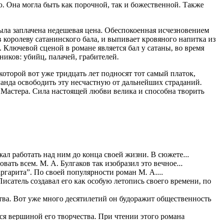
ю. Она могла быть как порочной, так и божественной. Также
была заплачена недешевая цена. Обеспокоенная исчезновением
в королеву сатанинского бала, и выпивает кровяного напитка из
. Ключевой сценой в романе является бал у сатаны, во время
иков: убийц, палачей, грабителей.
которой вот уже тридцать лет подносят тот самый платок,
ланда освободить эту несчастную от дальнейших страданий.
й Мастера. Сила настоящей любви велика и способна творить
ал работать над ним до конца своей жизни. В сюжете...
ать всем. М. А. Булгаков так изобразил это вечное...
ргарита”. По своей популярности роман М. А....
сатель создавал его как особую летопись своего времени, по
ва. Вот уже много десятилетий он будоражит общественность
ся вершиной его творчества. При чтении этого романа