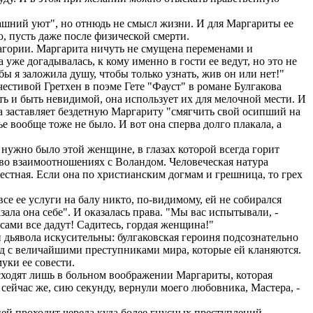
ашний уют", но отнюдь не смысл жизни. И для Маргариты ее
, пусть даже после физической смерти.
магории. Маргарита ничуть не смущена переменами и
уже догадывалась, к кому именно в гости ее ведут, но это не
 бы я заложила душу, чтобы только узнать, жив он или нет!"
честивой Гретхен в поэме Гете "Фауст" в романе Булгакова
ть и быть невидимой, она использует их для мелочной мести. И
ка заставляет бездетную Маргариту "смягчить свой осипший на
ье вообще тоже не было. И вот она сперва долго плакала, а
 нужно было этой женщине, в глазах которой всегда горит
 во взаимоотношениях с Воландом. Человеческая натура
честная. Если она по христианским догмам и грешница, то грех
се ее услуги на балу никто, по-видимому, ей не собирался
азала она себе". И оказалась права. "Мы вас испытывали, -
 сами все дадут! Садитесь, гордая женщина!"
 дьявола искусительны: булгаковская героиня подсознательно
ряд с величайшими преступниками мира, которые ей кланяются.
уки ее совести.
исходят лишь в больном воображении Маргариты, которая
 сейчас же, сию секунду, вернули моего любовника, Мастера, -
ней проходит череда куда более гнусных преступлений.