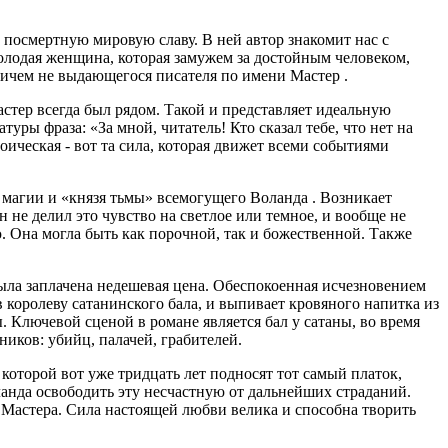
 посмертную мировую славу. В ней автор знакомит нас с
олодая женщина, которая замужем за достойным человеком,
ничем не выдающегося писателя по имени Мастер .
стер всегда был рядом. Такой и представляет идеальную
ры фраза: «За мной, читатель! Кто сказал тебе, что нет на
оическая - вот та сила, которая движет всеми событиями
 магии и «князя тьмы» всемогущего Воланда . Возникает
 не делил это чувство на светлое или темное, и вообще не
ю. Она могла быть как порочной, так и божественной. Также
была заплачена недешевая цена. Обеспокоенная исчезновением
в королеву сатанинского бала, и выпивает кровяного напитка из
. Ключевой сценой в романе является бал у сатаны, во время
иков: убийц, палачей, грабителей.
 которой вот уже тридцать лет подносят тот самый платок,
ланда освободить эту несчастную от дальнейших страданий.
й Мастера. Сила настоящей любви велика и способна творить