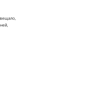
свещало,
ней,