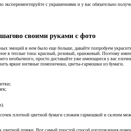
ло экспериментируйте с украшениями и у вас обязательно получи
ошагово своими руками с фото
ых эмоций в нем было еще больше, давайте попробуем украсит
нное в теплые тона: красный, розовый, оранжевый. Поэтому име
ичего необычного, просто доставайте уже имеющиеся у вас елоч
ить яркие нитяные помпончики, цветы-гармошки из бумаги.
итки;
ек;
).
сочек плотной цветной бумаги сложим гармошкой и склеим межд
ток цветной пряжи. Вот самый простой способ изготовления пом