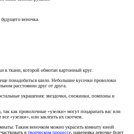
 будущего веночка.
и к ткани, которой обмотан картонный круг.
м еще понадобиться шило. Небольшие кусочки проволоки
льном расстоянии друг от друга.
остальные украшения: звездочки, снежинки, помпоны и
а, так как проволочные «узелки» могут поцарапать вас или
 все «узелки», или заклеить их скотчем.
комнаты. Таким веночком можно украсить комнату юной
участвовать в
творческом процессе
, наверняка девочке будет