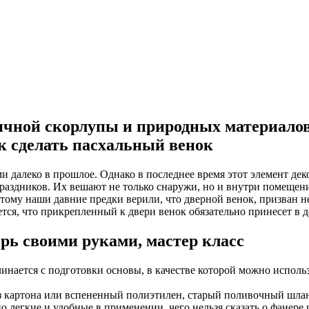
чной скорлупы и природных материалов
к сделать пасхальный венок
 далеко в прошлое. Однако в последнее время этот элемент дек
аздников. Их вешают не только снаружи, но и внутри помещени
тому наши давние предки верили, что дверной венок, призван не
тается, что прикрепленный к двери венок обязательно принесет в 
рь своими руками, мастер класс
нается с подготовки основы, в качестве которой можно использов
картона или вспененный полиэтилен, старый поливочный шланг, 
легкие и удобные в применении, чего нельзя сказать о фанере и