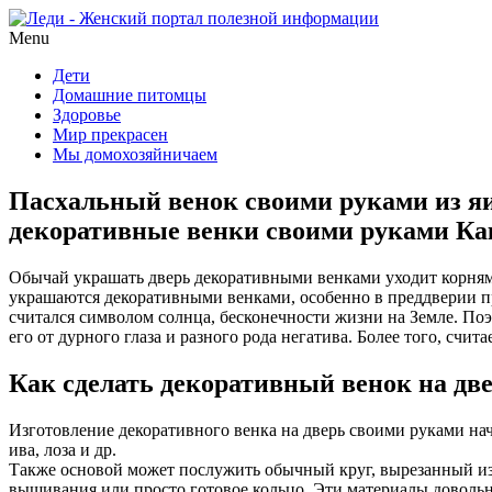
Menu
Дети
Домашние питомцы
Здоровье
Мир прекрасен
Мы домохозяйничаем
Пасхальный венок своими руками из яи
декоративные венки своими руками Ка
Обычай украшать дверь декоративными венками уходит корнями
украшаются декоративными венками, особенно в преддверии пр
считался символом солнца, бесконечности жизни на Земле. Поэ
его от дурного глаза и разного рода негатива. Более того, счи
Как сделать декоративный венок на две
Изготовление декоративного венка на дверь своими руками начи
ива, лоза и др.
Также основой может послужить обычный круг, вырезанный из 
вышивания или просто готовое кольцо. Эти материалы довольно 