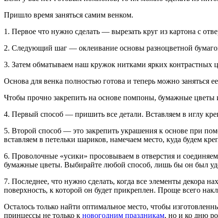
Пришло время заняться самим венком.
1. Первое что нужно сделать — вырезать круг из картона с отв
2. Следующий шаг — оклеивание основы разноцветной бумагой
3. Затем обматываем наш кружок нитками ярких контрастных ц
Основа для венка полностью готова и теперь можно заняться е
Чтобы прочно закрепить на основе помпоны, бумажные цветы 
4. Первый способ — пришить все детали. Вставляем в иглу к
5. Второй способ — это закрепить украшения к основе при по
вставляем в петельки шариков, намечаем место, куда будем кр
6. Проволочные «усики» просовываем в отверстия и соединяем
бумажные цветы. Выбирайте любой способ, лишь бы он был удо
7. Последнее, что нужно сделать, когда все элементы декора н
поверхность, к которой он будет прикреплен. Проще всего нак
Осталось только найти оптимальное место, чтобы изготовленн
принцессы не только к
новогодним праздникам
, но и ко дню 