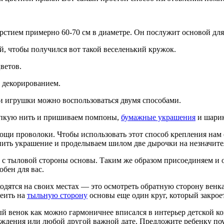
ерстием примерно 60-70 см в диаметре. Он послужит основой для
, чтобы получился вот такой веселенький кружок.
ветов.
е декорированием.
и игрушки можно воспользоваться двумя способами.
репкую нить и пришиваем помпоны,
бумажные украшения
и шарик
мощи проволоки. Чтобы использовать этот способ крепления на
епить украшение и проделываем шилом две дырочки на незначите
 с тыловой стороны основы. Таким же образом присоединяем и 
бен для вас.
аходятся на своих местах — это осмотреть обратную сторону венк
леить на
тыльную сторону
основы еще один круг, который закроет
ый венок как можно гармоничнее вписался в интерьер детской 
рождения или любой другой важной дате. Предложите ребенку по