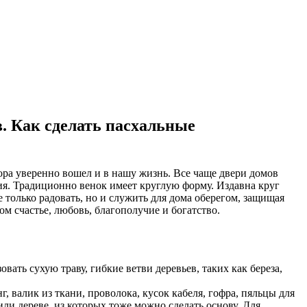
. Как сделать пасхальные
ора уверенно вошел и в нашу жизнь. Все чаще двери домов
я. Традиционно венок имеет круглую форму. Издавна круг
 только радовать, но и служить для дома оберегом, защищая
дом счастье, любовь, благополучие и богатство.
ать сухую траву, гибкие ветви деревьев, таких как береза,
валик из ткани, проволока, кусок кабеля, гофра, пяльцы для
ли дереве, из которых тоже можно сделать основу. Для