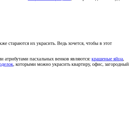
же стараются их украсить. Ведь хочется, чтобы в этот
ми атрибутами пасхальных венков являются:
крашеные яйца
,
оделок
, которыми можно украсить квартиру, офис, загородный