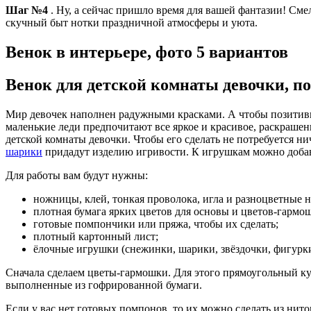
Шаг №4
. Ну, а сейчас пришло время для вашей фантазии! Сме
скучный быт нотки праздничной атмосферы и уюта.
Венок в интерьере, фото 5 вариантов
Венок для детской комнаты девочки, п
Мир девочек наполнен радужными красками. А чтобы позитивн
маленькие леди предпочитают все яркое и красивое, раскраше
детской комнаты девочки. Чтобы его сделать не потребуется н
шарики
придадут изделию игривости. К игрушкам можно добав
Для работы вам будут нужны:
ножницы, клей, тонкая проволока, игла и разноцветные н
плотная бумага ярких цветов для основы и цветов-гармош
готовые помпончики или пряжа, чтобы их сделать;
плотный картонный лист;
ёлочные игрушки (снежинки, шарики, звёздочки, фигурки
Сначала сделаем цветы-гармошки. Для этого прямоугольный ку
выполненные из гофрированной бумаги.
Если у вас нет готовых помпонов, то их можно сделать из ни