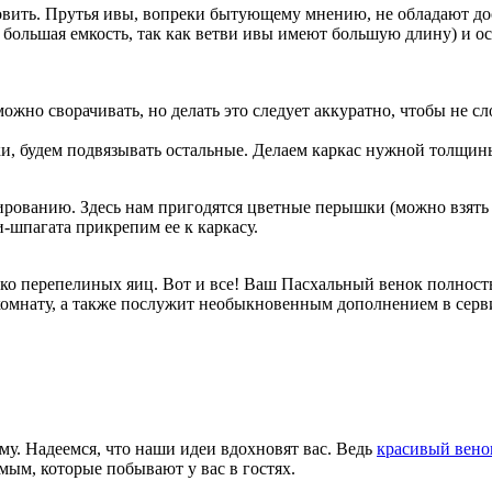
овить. Прутья ивы, вопреки бытующему мнению, не обладают до
я большая емкость, так как ветви ивы имеют большую длину) и о
но сворачивать, но делать это следует аккуратно, чтобы не сло
ки, будем подвязывать остальные. Делаем каркас нужной толщи
рированию. Здесь нам пригодятся цветные перышки (можно взять 
и-шпагата прикрепим ее к каркасу.
лько перепелиных яиц. Вот и все! Ваш Пасхальный венок полнос
комнату, а также послужит необыкновенным дополнением в серв
му. Надеемся, что наши идеи вдохновят вас. Ведь
красивый вено
мым, которые побывают у вас в гостях.