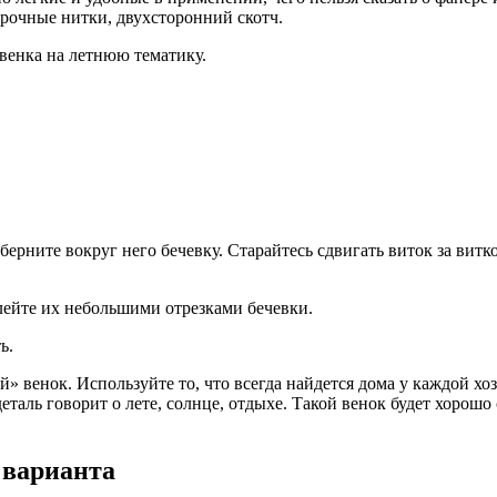
рочные нитки, двухсторонний скотч.
венка на летнюю тематику.
берните вокруг него бечевку. Старайтесь сдвигать виток за витк
клейте их небольшими отрезками бечевки.
ь.
й» венок. Используйте то, что всегда найдется дома у каждой хо
таль говорит о лете, солнце, отдыхе. Такой венок будет хорошо 
 варианта