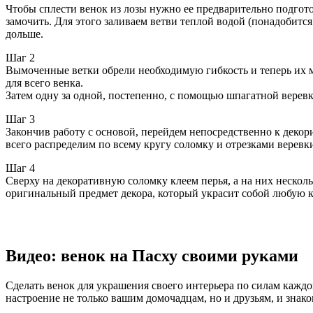
Чтобы сплести венок из лозы нужно ее предварительно подгот
замочить. Для этого заливаем ветви теплой водой (понадобитс
дольше.
Шаг 2
Вымоченные ветки обрели необходимую гибкость и теперь их мож
для всего венка.
Затем одну за одной, постепенно, с помощью шпагатной верев
Шаг 3
Закончив работу с основой, перейдем непосредственно к деко
всего распределим по всему кругу соломку и отрезками веревк
Шаг 4
Сверху на декоративную соломку клеем перья, а на них неско
оригинальный предмет декора, который украсит собой любую 
Видео: венок на Пасху своими руками
Сделать венок для украшения своего интерьера по силам каждо
настроение не только вашим домочадцам, но и друзьям, и знако