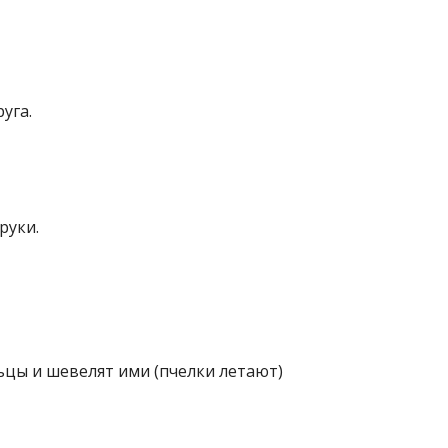
уга.
руки.
цы и шевелят ими (пчелки летают)