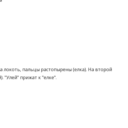
на локоть, пальцы растопырены (елка). На второй
. "Улей" прижат к "елке".