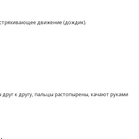
стряхивающее движение (дождик).
друг к другу, пальцы растопырены, качают руками
м