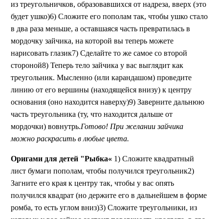
из треугольничков, образовавшихся от надреза, вверх (это
будет ушко)6) Сложите его пополам так, чтобы ушко стало
в два раза меньше, а оставшаяся часть превратилась в
мордочку зайчика, на которой вы теперь можете
нарисовать глазик7) Сделайте то же самое со второй
стороной8) Теперь тело зайчика у вас выглядит как
треугольник. Мысленно (или карандашом) проведите
линию от его вершины (находящейся внизу) к центру
основания (оно находится наверху)9) Заверните дальнюю
часть треугольника (ту, что находится дальше от
мордочки) вовнутрь.
Готово! При желании зайчика
можно раскрасить в любые цвета.
Оригами для детей "Рыбка«
1) Сложите квадратный
лист бумаги пополам, чтобы получился треугольник2)
Загните его края к центру так, чтобы у вас опять
получился квадрат (но держите его в дальнейшем в форме
ромба, то есть углом вниз)3) Сложите треугольники, из