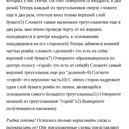
которых у вас сейчас состоит поверхность квадрата, в два
раза4) Теперь каждый из треугольников сверху сложите
еще в два раза, отогнув вниз только верхний слой
бумаги5) Сложите самые маленькие треугольнички еще в
два раза, мысленно проведя черту от их вершин,
находящихся в центре квадрата, к основаниям,
находящимся на его сторонах6) Теперь займемся нижней
частью ромба: сложите «долиной» (то есть на себя)
верхний слой бумаги7) Отверните образовавшуюся по
центру полосу «горой» (то есть от себя)8) Сложите самый
верхний треугольник еще раз "долиной«9) Согните
«горой» его верхнюю часть10) С обеих сторон надрежьте
один слой бумаги ромба по линии, являющейся
основанием самого большого треугольника11) Отверните
нижний из треугольников "горой"12) Выверните
получившееся наизнанку.
Рыбка готова! Осталось только нарисовать глаза и
разукрасить ее!
Обе предложенные схемы представляют