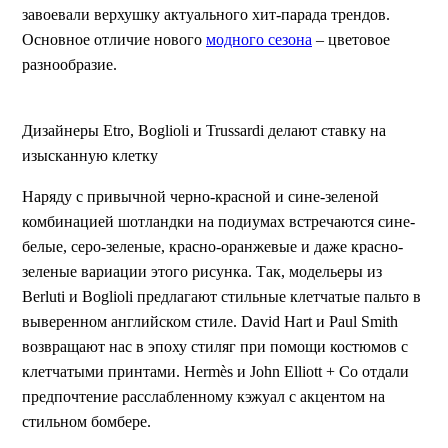
завоевали верхушку актуального хит-парада трендов.
Основное отличие нового
модного сезона
– цветовое
разнообразие.
Дизайнеры Etro, Boglioli и Trussardi делают ставку на
изысканную клетку
Наряду с привычной черно-красной и сине-зеленой
комбинацией шотландки на подиумах встречаются сине-
белые, серо-зеленые, красно-оранжевые и даже красно-
зеленые вариации этого рисунка. Так, модельеры из
Berluti и Boglioli предлагают стильные клетчатые пальто в
выверенном английском стиле. David Hart и Paul Smith
возвращают нас в эпоху стиляг при помощи костюмов с
клетчатыми принтами. Hermès и John Elliott + Co отдали
предпочтение расслабленному кэжуал с акцентом на
стильном бомбере.