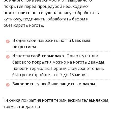
обычного
. Вне зависимости от выбранного
покрытия перед процедурой необходимо
подготовить ногтевую пластину
- обработать
кутикулу, подпилить, обработать бафом и
обезжирить ноготь.
В один слой накрасить ногти
базовым
покрытием
.
Нанести слой термолака
. При отсутствии
базового покрытия можно на ноготь дважды
нанести термолак. Первый слой сохнет очень
быстро, второй же – от 7 до 15 минут.
Закрепить
сушкой или
защитным лаком
.
Техника покрытия ногтя термическим
гелем-лаком
также стандартна: