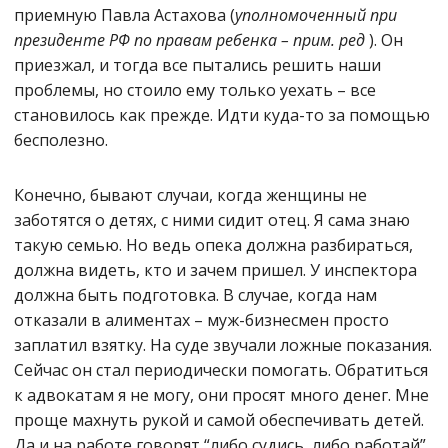
приемную Павла Астахова (
уполномоченный при
президенте РФ по правам ребенка
– прим. ред
). Он
приезжал, и тогда все пытались решить наши
проблемы, но стоило ему только уехать – все
становилось как прежде. Идти куда-то за помощью
бесполезно.
Конечно, бывают случаи, когда женщины не
заботятся о детях, с ними сидит отец. Я сама знаю
такую семью. Но ведь опека должна разбираться,
должна видеть, кто и зачем пришел. У инспектора
должна быть подготовка. В случае, когда нам
отказали в алиментах – муж-бизнесмен просто
заплатил взятку. На суде звучали ложные показания.
Сейчас он стал периодически помогать. Обратиться
к адвокатам я не могу, они просят много денег. Мне
проще махнуть рукой и самой обеспечивать детей.
Да и на работе говорят “либо судись, либо работай”.