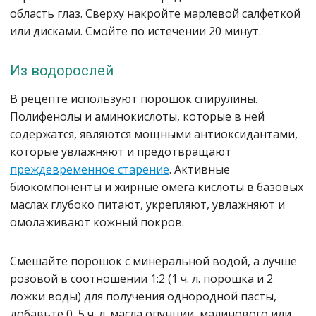
область глаз. Сверху накройте марлевой салфеткой
или дисками. Смойте по истечении 20 минут.
Из водорослей
В рецепте используют порошок спирулины.
Полифенолы и аминокислоты, которые в ней
содержатся, являются мощными антиоксидантами,
которые увлажняют и предотвращают
преждевременное старение
. Активные
биокомпоненты и жирные омега кислоты в базовых
маслах глубоко питают, укрепляют, увлажняют и
омолаживают кожный покров.
Смешайте порошок с минеральной водой, а лучше
розовой в соотношении 1:2 (1 ч. л. порошка и 2
ложки воды) для получения однородной пасты,
добавьте 0, 5 ч. л. масла опунции, малинового или