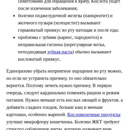
симптомами для обращения к врачу. Кислота уйдет
после излечения заболевания;
болезни поджелудочной железы (панкреатит) и
желчного пузыря (холецистит) вызывают
горьковатый привкус во рту натощак и после еды;
проблемы с зубами (кариес, пародонтоз) и
неправильная гигиена (нерегулярная читка,
неподходящая
зубная паста
) обычно вызывают
кисловатый привкус.
Единоразово убрать неприятное ощущение во рту можно,
но если не устранить причину, то оно обязательно
вернется. Поэтому лечить нужно причину. В первую
очередь, следует кардинально поменять рацион и режим
питания. Нужно меньше есть кислых овощей и фруктов, а
добавить сладких плодов, больше каш и меньше
картошки, особенно жареной.
Кисломолочные продукты
улучшат микрофлору кишечника. Болезни ЖКТ требуют
строгого соблюдения диеты, которую назначает врач