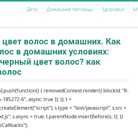
Дети
Домашние питомцы
Здоровье
М
 цвет волос в домашних. Как
лос в домашних условиях:
 черный цвет волос? как
волос
 w[n].push(function() { removedContext.render({ blockId: "R-
5272-6", async: true }); }); t =
ateElement("script"); s.type = "text/javascript"; s.src =
js"; s.async = true; t.parentNode.insertBefore(s, t); })
Callbacks");