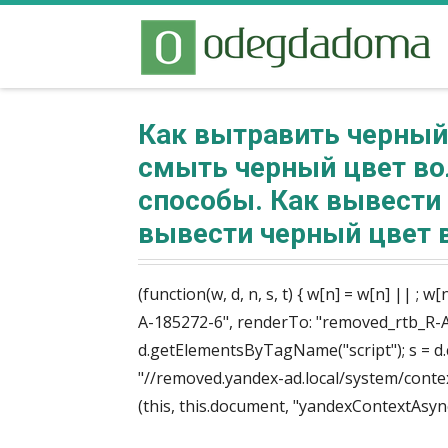
Как вытравить черный
смыть черный цвет во
способы. Как вывести
вывести черный цвет 
(function(w, d, n, s, t) { w[n] = w[n] || ;
A-185272-6", renderTo: "removed_rtb_R-A-18
d.getElementsByTagName("script"); s = d.cre
"//removed.yandex-ad.local/system/context.
(this, this.document, "yandexContextAsync