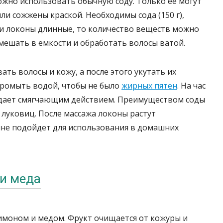
жно использовать обычную соду. Только ее могут
ыли сожжены краской. Необходимы сода (150 г),
. Если локоны длинные, то количество веществ можно
ешать в емкости и обработать волосы ватой.
ть волосы и кожу, а после этого укутать их
промыть водой, чтобы не было
жирных пятен
. На час
адает смягчающим действием. Преимуществом соды
 луковиц. После массажа локоны растут
лне подойдет для использования в домашних
и меда
имоном и медом. Фрукт очищается от кожуры и