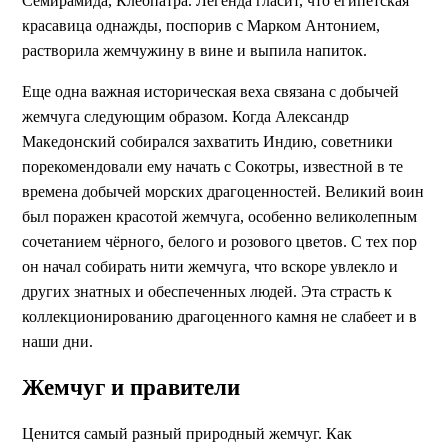
Семирамида, Клеопатра. Легенда гласит, что египетская
красавица однажды, поспорив с Марком Антонием,
растворила жемчужину в вине и выпила напиток.
Еще одна важная историческая веха связана с добычей
жемчуга следующим образом. Когда Александр
Македонский собирался захватить Индию, советники
порекомендовали ему начать с Сокотры, известной в те
времена добычей морских драгоценностей. Великий воин
был поражен красотой жемчуга, особенно великолепным
сочетанием чёрного, белого и розового цветов. С тех пор
он начал собирать нити жемчуга, что вскоре увлекло и
других знатных и обеспеченных людей. Эта страсть к
коллекционированию драгоценного камня не слабеет и в
наши дни.
Жемчуг и правители
Ценится самый разный природный жемчуг. Как