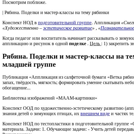
Посмотрим поближе.
| Рябина. Поделки и мастер-классы на тему рябинки
Конспект НОД в
подготовительной группе
. Аппликация
«Снег
«Художественно –
эстетическое развитие
»
,
«
Познавательное
Когда педагог или воспитатель начинает рассказывать о зимую
аппликацию и рисунок в одной
поделке
.
Цель
: 1) закрепить 
Рябина. Поделки и мастер-классы на т
младшей группе
Публикация «Аппликация из салфеточной бумаги «Ветка рябины
запах, твёрдость, мягкость; формировать умение скатывать неб
обогащение...
Библиотека изображений «МААМ-картинки»
Конспект ООД по художественно-эстетическому развитию (аппл
знания детей о зимующих птицах, их
внешнем виде
и частях те
Конспект НОД по тестопластики в подготовительной группе «С
материала. Задачи: 1. Обучающие задачи: - Учить детей переда