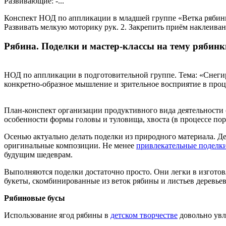
Развивающие: -...
Конспект НОД по аппликации в младшей группе «Ветка ряби
Развивать мелкую моторику рук. 2. Закрепить приём наклеиван
Рябина. Поделки и мастер-классы на тему рябин
НОД по аппликации в подготовительной группе. Тема: «Снегирь 
конкретно-образное мышление и зрительное восприятие в проце
План-конспект организации продуктивного вида деятельности
особенности формы головы и туловища, хвоста (в процессе по
Осенью актуально делать поделки из природного материала. Де
оригинальные композиции. Не менее
привлекательные поделк
будущим шедеврам.
Выполняются поделки достаточно просто. Они легки в изгото
букеты, скомбинированные из веток рябины и листьев деревьев
Рябиновые бусы
Использование ягод рябины в
детском творчестве
довольно увл