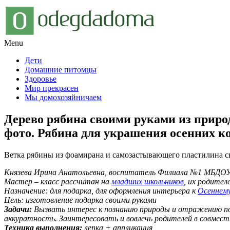
Menu
Дети
Домашние питомцы
Здоровье
Мир прекрасен
Мы домохозяйничаем
Дерево рябина своими руками из приро
фото. Рябина для украшения осенних 
Ветка рябины из фоамирана и самозастывающего пластилина с
Князева Ирина Анатольевна, воспитатель Филиала №1 МБДОУ
Мастер – класс рассчитан на
младших школьников
, их родителе
Назначение:
для подарка, для оформления интерьера к
Осеннему
Цель:
изготовление подарка своими руками
Задачи:
Вызвать интерес к познанию природы и отражению по
аккуратность. Заинтересовать и вовлечь родителей в совмест
Техника выполнения:
лепка + аппликация