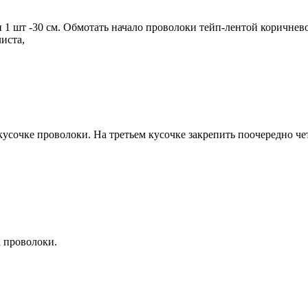
и 1 шт -30 см. Обмотать начало проволоки тейп-лентой коричнево
иста,
 кусочке проволоки. На третьем кусочке закрепить поочередно ч
а проволоки.