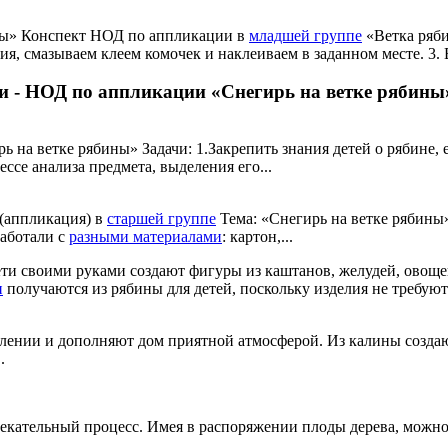
ны» Конспект НОД по аппликации в
младшей группе
«Ветка ряби
ия, смазываем клеем комочек и наклеиваем в заданном месте. 3. 
ки - НОД по аппликации «Снегирь на ветке рябины
на ветке рябины» Задачи: 1.Закрепить знания детей о рябине, е
ссе анализа предмета, выделения его...
 (аппликация) в
старшей группе
Тема: «Снегирь на ветке рябины»
работали с
разными материалами
: картон,...
ти своими руками создают фигуры из каштанов, желудей, овощей
и
получаются из рябины для детей, поскольку изделия не требую
влении и дополняют дом приятной атмосферой. Из калины созда
.
екательный процесс. Имея в распоряжении плоды дерева, можно 