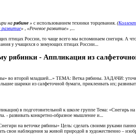
ири на
рябине
»
с использованием техники торцевания.
(
Коллект
 развитие
»
,
«Речевое развитие»
,...
щих птицах России, то чаще всего мы вспоминаем снегиря. А что
знания у учащихся о зимующих птицах России...
ему рябинки - Аппликация из салфеточно
» во второй младшей...» ТЕМА: Ветка рябины. ЗАДАЧИ: уточнит
ольшие шарики из салфеточной бумаги, приклеивать их; развивать
икация) в подготовительной к школе группе Тема: «Снегирь на
ла. - развивать конкретно-образное мышление и...
негири на веточке рябины» Цель: сделать своими руками панно 
вать свои наблюдения за живой природой в художественно – изоб