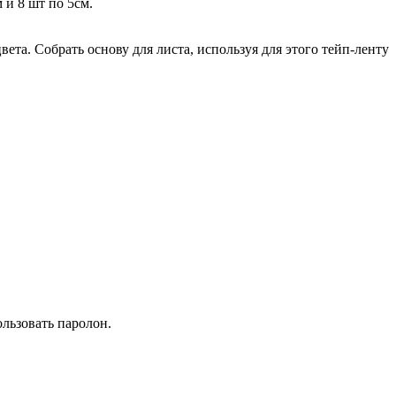
 и 8 шт по 5см.
та. Собрать основу для листа, используя для этого тейп-ленту
ользовать паролон.