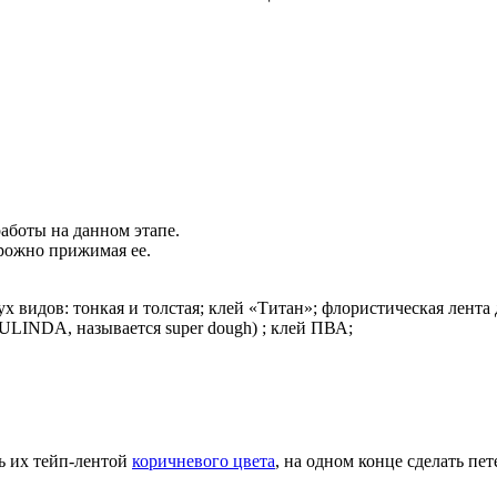
работы на данном этапе.
орожно прижимая ее.
х видов: тонкая и толстая; клей «Титан»; флористическая лента 
ULINDA, называется super dough) ; клей ПВА;
ь их тейп-лентой
коричневого цвета
, на одном конце сделать пет