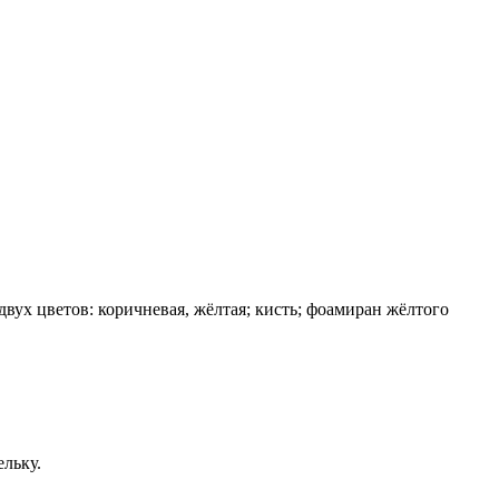
двух цветов: коричневая, жёлтая; кисть; фоамиран жёлтого
ельку.