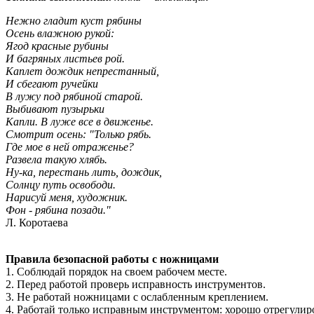
Нежно гладит куст рябины
Осень влажною рукой:
Ягод красные рубины
И багряных листьев рой.
Каплет дождик непрестанный,
И сбегают ручейки
В лужу под рябиной старой.
Выбивают пузырьки
Капли. В луже все в движенье.
Смотрит осень: "Только рябь.
Где мое в ней отраженье?
Развела такую хлябь.
Ну-ка, перестань лить, дождик,
Солнцу путь освободи.
Нарисуй меня, художник.
Фон - рябина позади."
Л. Коротаева
Правила безопасной работы с ножницами
1. Соблюдай порядок на своем рабочем месте.
2. Перед работой проверь исправность инструментов.
3. Не работай ножницами с ослабленным креплением.
4. Работай только исправным инструментом: хорошо отрегул