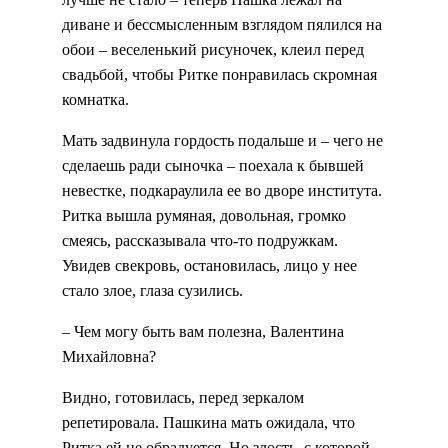
диване и бессмысленным взглядом пялился на
обои – веселенький рисуночек, клеил перед
свадьбой, чтобы Ритке понравилась скромная
комнатка.
Мать задвинула гордость подальше и – чего не
сделаешь ради сыночка – поехала к бывшей
невестке, подкараулила ее во дворе института.
Ритка вышла румяная, довольная, громко
смеясь, рассказывала что-то подружкам.
Увидев свекровь, остановилась, лицо у нее
стало злое, глаза сузились.
– Чем могу быть вам полезна, Валентина
Михайловна?
Видно, готовилась, перед зеркалом
репетировала. Пашкина мать ожидала, что
Ритка ей не обрадуется. Но злость, с которой