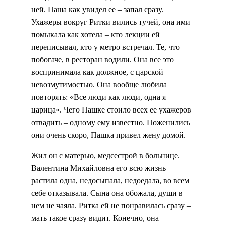
ней. Паша как увидел ее – запал сразу.
Ухажеры вокруг Ритки вились тучей, она ими
помыкала как хотела – кто лекции ей
переписывал, кто у метро встречал. Те, что
побогаче, в ресторан водили. Она все это
воспринимала как должное, с царской
невозмутимостью. Она вообще любила
повторять: «Все люди как люди, одна я
царица». Чего Пашке стоило всех ее ухажеров
отвадить – одному ему известно. Поженились
они очень скоро, Пашка привел жену домой.
Жил он с матерью, медсестрой в больнице.
Валентина Михайловна его всю жизнь
растила одна, недосыпала, недоедала, во всем
себе отказывала. Сына она обожала, души в
нем не чаяла. Ритка ей не понравилась сразу –
мать такое сразу видит. Конечно, она