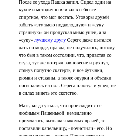
После ее ухода Пашка запил. Сидел один на
кухне и методично вливал в себя все
спиртное, что мог достать. Уговоры друзей
забыть «эту змею подколодную» и «суку
страшную» он пропускал мимо ушей, а за
«суку»
лучшему другу
Сереге даже пытался
дать по морде, правда, не получилось, потому
что был в таком состоянии, что, привстав со
стула, тут же потерял равновесие и рухнул,
стянув попутно скатерть, и все бутылки,
рюмки и стаканы, а также окурки и объедки
посыпались на пол. Серега плюнул и ушел, не
в силах видеть это скотство.
Мать, когда узнала, что происходит с ее
любимым Пашенькой, немедленно
примчалась, вызвала знакомых врачей, те
поставили капельницу, «почистили» его. Но
лучше не стало – теперь Пашка лежал на