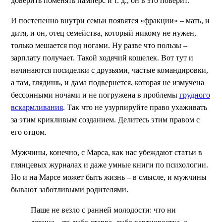
доверить поменять памперс и т. д., он в это поверит.
И постепенно внутри семьи появятся «фракции» – мать, и
дитя, и он, отец семейства, который никому не нужен,
только мешается под ногами. Ну разве что пользы –
зарплату получает. Такой ходячий кошелек. Вот тут и
начинаются посиделки с друзьями, частые командировки,
а там, глядишь, и дама подвернется, которая не измучена
бессонными ночами и не погружена в проблемы
грудного
вскармливания
. Так что не узурпируйте право ухаживать
за этим крикливым созданием. Делитесь этим правом с
его отцом.
Мужчины, конечно, с Марса, как нас убеждают статьи в
глянцевых журналах и даже умные книги по психологии.
Но и на Марсе может быть жизнь – в смысле, и мужчины
бывают заботливыми родителями.
Паше не везло с ранней молодости: что ни