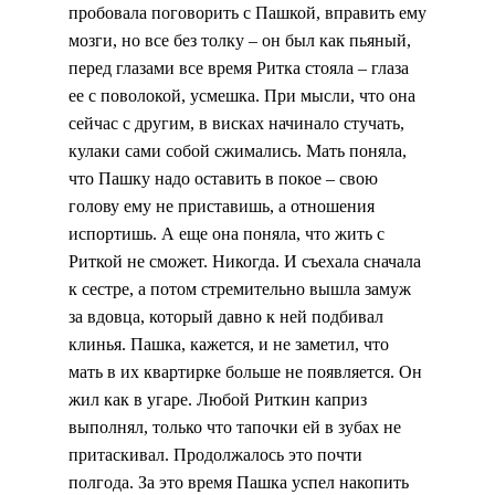
пробовала поговорить с Пашкой, вправить ему
мозги, но все без толку – он был как пьяный,
перед глазами все время Ритка стояла – глаза
ее с поволокой, усмешка. При мысли, что она
сейчас с другим, в висках начинало стучать,
кулаки сами собой сжимались. Мать поняла,
что Пашку надо оставить в покое – свою
голову ему не приставишь, а отношения
испортишь. А еще она поняла, что жить с
Риткой не сможет. Никогда. И съехала сначала
к сестре, а потом стремительно вышла замуж
за вдовца, который давно к ней подбивал
клинья. Пашка, кажется, и не заметил, что
мать в их квартирке больше не появляется. Он
жил как в угаре. Любой Риткин каприз
выполнял, только что тапочки ей в зубах не
притаскивал. Продолжалось это почти
полгода. За это время Пашка успел накопить