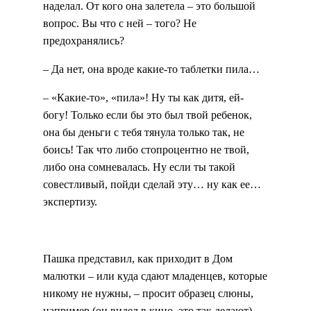
наделал. От кого она залетела – это большой
вопрос. Вы что с ней – того? Не
предохранялись?
– Да нет, она вроде какие-то таблетки пила…
– «Какие-то», «пила»! Ну ты как дитя, ей-
богу! Только если бы это был твой ребенок,
она бы деньги с тебя тянула только так, не
боись! Так что либо стопроцентно не твой,
либо она сомневалась. Ну если ты такой
совестливый, пойди сделай эту… ну как ее…
экспертизу.
Пашка представил, как приходит в Дом
малютки – или куда сдают младенцев, которые
никому не нужны, – просит образец слюны,
например (он видел в кино, это так делают),