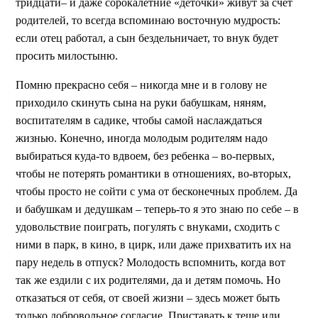
тридцати– и даже сорокалетние «деточки» живут за счет
родителей, то всегда вспоминаю восточную мудрость:
если отец работал, а сын бездельничает, то внук будет
просить милостыню.
Помню прекрасно себя – никогда мне и в голову не
приходило скинуть сына на руки бабушкам, няням,
воспитателям в садике, чтобы самой наслаждаться
жизнью. Конечно, иногда молодым родителям надо
выбираться куда-то вдвоем, без ребенка – во-первых,
чтобы не потерять романтики в отношениях, во-вторых,
чтобы просто не сойти с ума от бесконечных проблем. Да
и бабушкам и дедушкам – теперь-то я это знаю по себе – в
удовольствие поиграть, погулять с внуками, сходить с
ними в парк, в кино, в цирк, или даже прихватить их на
пару недель в отпуск? Молодость вспомнить, когда вот
так же ездили с их родителями, да и детям помочь. Но
отказаться от себя, от своей жизни – здесь может быть
только добровольное согласие. Приставать к теще или