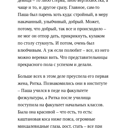
девица – то либо стерва, либо вертихвостка, а
чаще и то, и другое сразу. Главное, сам-то
Паша был парень хоть куда: стройный, в меру
накачанный, улыбчивый, добрый. Может,
потому, что добрый, так все и происходило –
не мог он отпор дать, прикрикнуть, кулаком
по столу стукнуть. И потом, очень был
влюбчивым. А уж если полюбит – все, из него
можно веревки вить. Что представительницы
прекрасного пола с успехом и делали.
Больше всех в этом деле преуспела его первая
жена, Ритка. Познакомились они в институте
– Паша учился в педе на факультете
физкультуры, а Ритка после училища
поступила на факультет начальных классов.
Была она красивой – что есть, то есть:
каштановая коса ниже пояса, огромные
миндалевидные глаза, рост, стать – все при