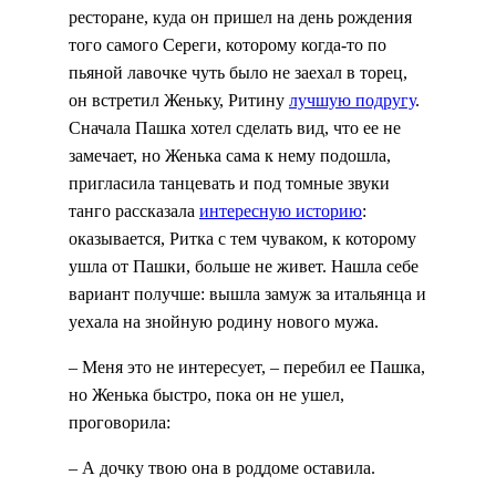
ресторане, куда он пришел на день рождения
того самого Сереги, которому когда-то по
пьяной лавочке чуть было не заехал в торец,
он встретил Женьку, Ритину
лучшую подругу
.
Сначала Пашка хотел сделать вид, что ее не
замечает, но Женька сама к нему подошла,
пригласила танцевать и под томные звуки
танго рассказала
интересную историю
:
оказывается, Ритка с тем чуваком, к которому
ушла от Пашки, больше не живет. Нашла себе
вариант получше: вышла замуж за итальянца и
уехала на знойную родину нового мужа.
– Меня это не интересует, – перебил ее Пашка,
но Женька быстро, пока он не ушел,
проговорила:
– А дочку твою она в роддоме оставила.