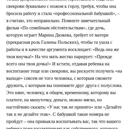
свекрови буквально с ножом к горлу, требуя, чтобы она
бросила работу и стала «профессиональной бабушкой», –
я считаю, это неправильно. Помните замечательный
фильм «По семейным обстоятельствам», где дочь,
которую играет Марина Дюжева, требует от матери
(прекрасная роль Галины Польских), чтобы та ушла с
работы и в качестве аргумента восклицает: «Ведь она же
твоя внучка!» На что мать жестко парирует: «Прежде
всего она твоя дочка!» И кстати, отдавая ребенка на
воспитание теще или свекрови, вы рискуете получить «на
выходе» совсем не того человека, с которым сможете
дружить, с которым вы понимаете друг друга с полуслова.
Это няне, человеку, в общем, временному, которому вы
платите, на минуточку, деньги, можно мягко, но
настойчиво сказать: «У нас так не принято» или «Делайте
так и не делайте этак». С бабушкой такие номера не
пройдут – она привыкла воспитывать вас, так что вашего
ребенка тоже рассматривает как собственного, которого