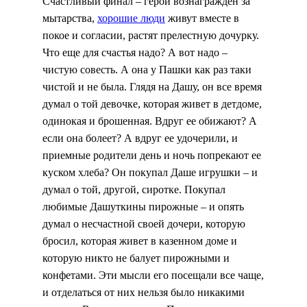
Счастливый финал – герой вознагражден за
мытарства,
хорошие люди
живут вместе в
покое и согласии, растят прелестную дочурку.
Что еще для счастья надо? А вот надо –
чистую совесть. А она у Пашки как раз таки
чистой и не была. Глядя на Дашу, он все время
думал о той девочке, которая живет в детдоме,
одинокая и брошенная. Вдруг ее обижают? А
если она болеет? А вдруг ее удочерили, и
приемные родители день и ночь попрекают ее
куском хлеба? Он покупал Даше игрушки – и
думал о той, другой, сиротке. Покупал
любимые Дашуткины пирожные – и опять
думал о несчастной своей дочери, которую
бросил, которая живет в казенном доме и
которую никто не балует пирожными и
конфетами. Эти мысли его посещали все чаще,
и отделаться от них нельзя было никакими