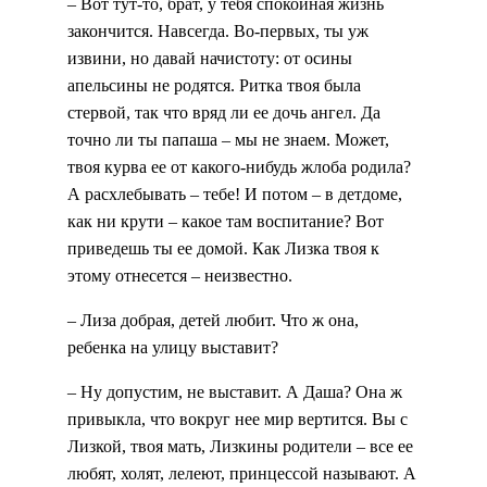
– Вот тут-то, брат, у тебя спокойная жизнь
закончится. Навсегда. Во-первых, ты уж
извини, но давай начистоту: от осины
апельсины не родятся. Ритка твоя была
стервой, так что вряд ли ее дочь ангел. Да
точно ли ты папаша – мы не знаем. Может,
твоя курва ее от какого-нибудь жлоба родила?
А расхлебывать – тебе! И потом – в детдоме,
как ни крути – какое там воспитание? Вот
приведешь ты ее домой. Как Лизка твоя к
этому отнесется – неизвестно.
– Лиза добрая, детей любит. Что ж она,
ребенка на улицу выставит?
– Ну допустим, не выставит. А Даша? Она ж
привыкла, что вокруг нее мир вертится. Вы с
Лизкой, твоя мать, Лизкины родители – все ее
любят, холят, лелеют, принцессой называют. А